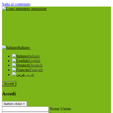
Salta al contenuto
Italiano
Italiano
English
Deutsch
Français
عربى
Accedi
Accedi
button close
×
Nome Utente