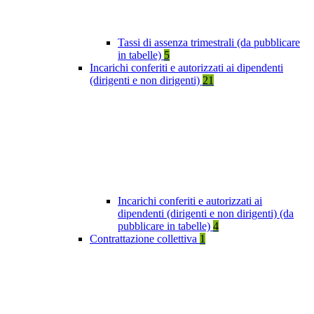
Tassi di assenza trimestrali (da pubblicare
in tabelle)
5
Incarichi conferiti e autorizzati ai dipendenti
(dirigenti e non dirigenti)
21
Incarichi conferiti e autorizzati ai
dipendenti (dirigenti e non dirigenti) (da
pubblicare in tabelle)
4
Contrattazione collettiva
1