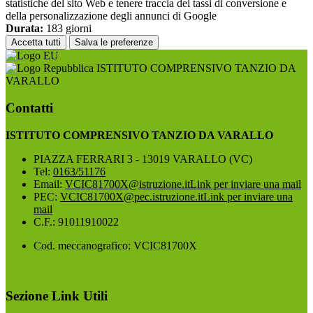
statistiche del sito Web e tenere traccia dei tassi di conversione e
della personalizzazione degli annunci di Google
Durata:
183 giorni
Accetta tutti
Salva le preferenze
ISTITUTO COMPRENSIVO TANZIO DA
VARALLO
Contatti
ISTITUTO COMPRENSIVO TANZIO DA VARALLO
PIAZZA FERRARI 3 - 13019 VARALLO (VC)
Tel:
0163/51176
Email:
VCIC81700X@istruzione.it
Link per inviare una mail
PEC:
VCIC81700X@pec.istruzione.it
Link per inviare una
mail
C.F.: 91011910022
Cod. meccanografico: VCIC81700X
Sezione Link Utili