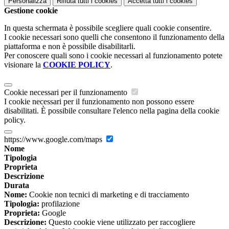
Personalizza
Rifiuta tutti
i cookies
Accetta tutti
i cookies
Gestione cookie
In questa schermata è possibile scegliere quali cookie consentire.
I cookie necessari sono quelli che consentono il funzionamento della
piattaforma e non è possibile disabilitarli.
Per conoscere quali sono i cookie necessari al funzionamento potete
visionare la
COOKIE POLICY
.
Cookie necessari per il funzionamento
I cookie necessari per il funzionamento non possono essere
disabilitati. È possibile consultare l'elenco nella pagina della cookie
policy.
https://www.google.com/maps
Nome
Tipologia
Proprieta
Descrizione
Durata
Nome:
Cookie non tecnici di marketing e di tracciamento
Tipologia:
profilazione
Proprieta:
Google
Descrizione:
Questo cookie viene utilizzato per raccogliere