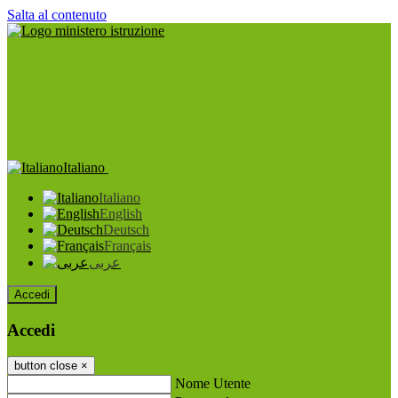
Salta al contenuto
Italiano
Italiano
English
Deutsch
Français
عربى
Accedi
Accedi
button close
×
Nome Utente