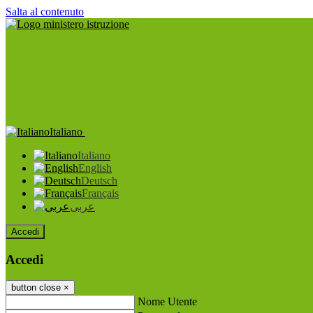
Salta al contenuto
Italiano
Italiano
English
Deutsch
Français
عربى
Accedi
Accedi
button close
×
Nome Utente