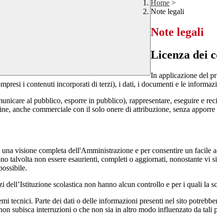
Home
>
Note legali
Note legali
Licenza dei c
In applicazione del pr
si i contenuti incorporati di terzi), i dati, i documenti e le informazi
comunicare al pubblico, esporre in pubblico), rappresentare, eseguire e r
 fine, anche commerciale con il solo onere di attribuzione, senza apporre 
enti una visione completa dell'Amministrazione e per consentire un facile ac
ono talvolta non essere esaurienti, completi o aggiornati, nonostante vi
possibile.
izi dell’Istituzione scolastica non hanno alcun controllo e per i quali la
 tecnici. Parte dei dati o delle informazioni presenti nel sito potrebbero 
 non subisca interruzioni o che non sia in altro modo influenzato da tali 