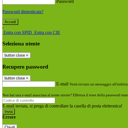
Password
Password dimenticata?
-
Entra con SPID
Entra con CIE
Seleziona utente
button close
×
Recupero password
button close
×
E-mail
Verrà inviato un messaggio all'indirizz
Non hai una e-mail associata al nome utente? Effettua il reset della password tram
E-mail inviata, si prega di controllare la casella di posta elettronica!
Errore
Chiudi