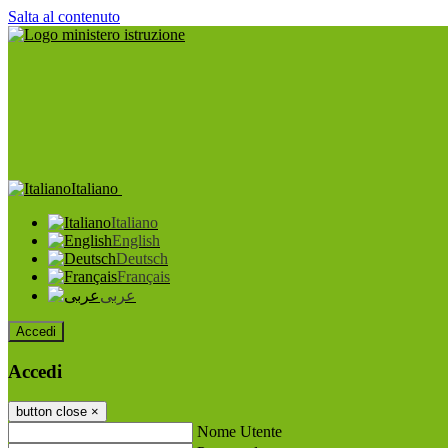
Salta al contenuto
Italiano
Italiano
English
Deutsch
Français
عربى
Accedi
Accedi
button close
×
Nome Utente