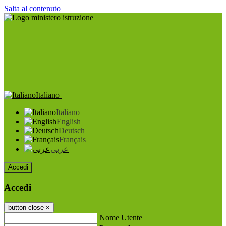
Salta al contenuto
Italiano
Italiano
English
Deutsch
Français
عربى
Accedi
Accedi
button close
×
Nome Utente