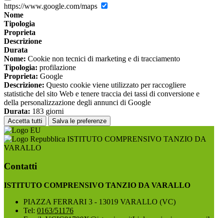
https://www.google.com/maps
Nome
Tipologia
Proprieta
Descrizione
Durata
Nome:
Cookie non tecnici di marketing e di tracciamento
Tipologia:
profilazione
Proprieta:
Google
Descrizione:
Questo cookie viene utilizzato per raccogliere
statistiche del sito Web e tenere traccia dei tassi di conversione e
della personalizzazione degli annunci di Google
Durata:
183 giorni
Accetta tutti
Salva le preferenze
ISTITUTO COMPRENSIVO TANZIO DA
VARALLO
Contatti
ISTITUTO COMPRENSIVO TANZIO DA VARALLO
PIAZZA FERRARI 3 - 13019 VARALLO (VC)
Tel:
0163/51176