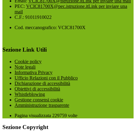
Email:
VCIC81700X@istruzione.it
Link per inviare una mail
PEC:
VCIC81700X@pec.istruzione.it
Link per inviare una
mail
C.F.: 91011910022
Cod. meccanografico: VCIC81700X
Sezione Link Utili
Cookie policy
Note legali
Informativa Privacy
Ufficio Relazioni con il Pubblico
Dichiarazione di accessibilità
Obiettivi di accessibilità
Whistleblowing
Gestione consensi cookie
Amministrazione trasparente
Pagina visualizzata
229759
volte
Sezione Copyright