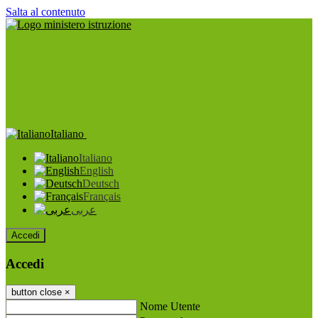
Salta al contenuto
Italiano
Italiano
English
Deutsch
Français
عربى
Accedi
Accedi
button close
×
Nome Utente