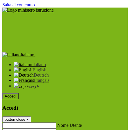
Salta al contenuto
Italiano
Italiano
English
Deutsch
Français
عربى
Accedi
Accedi
button close
×
Nome Utente