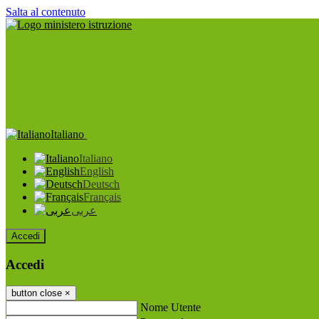
Salta al contenuto
Italiano
Italiano
English
Deutsch
Français
عربى
Accedi
Accedi
button close
×
Nome Utente