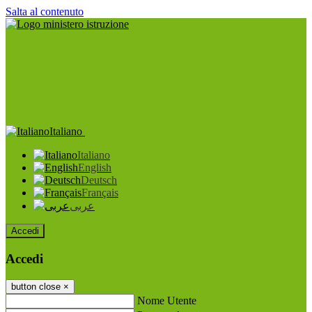
Salta al contenuto
Italiano
Italiano
English
Deutsch
Français
عربى
Accedi
Accedi
button close
×
Nome Utente