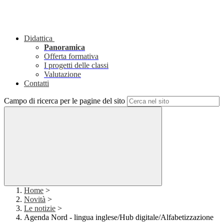
Didattica
Panoramica
Offerta formativa
I progetti delle classi
Valutazione
Contatti
Campo di ricerca per le pagine del sito
Home
>
Novità
>
Le notizie
>
Agenda Nord - lingua inglese/Hub digitale/Alfabetizzazione