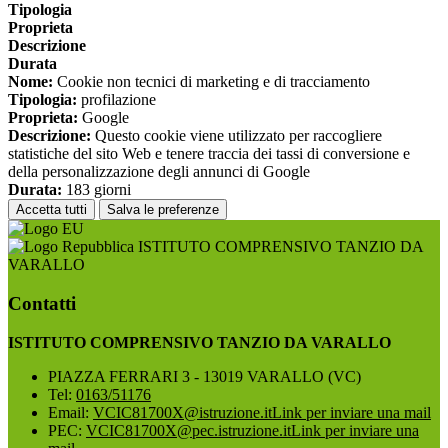
Tipologia
Proprieta
Descrizione
Durata
Nome:
Cookie non tecnici di marketing e di tracciamento
Tipologia:
profilazione
Proprieta:
Google
Descrizione:
Questo cookie viene utilizzato per raccogliere
statistiche del sito Web e tenere traccia dei tassi di conversione e
della personalizzazione degli annunci di Google
Durata:
183 giorni
Accetta tutti
Salva le preferenze
ISTITUTO COMPRENSIVO TANZIO DA
VARALLO
Contatti
ISTITUTO COMPRENSIVO TANZIO DA VARALLO
PIAZZA FERRARI 3 - 13019 VARALLO (VC)
Tel:
0163/51176
Email:
VCIC81700X@istruzione.it
Link per inviare una mail
PEC:
VCIC81700X@pec.istruzione.it
Link per inviare una