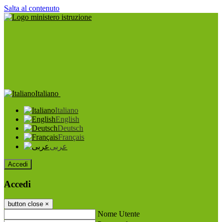
Salta al contenuto
Italiano
Italiano
English
Deutsch
Français
عربى
Accedi
Accedi
button close
×
Nome Utente