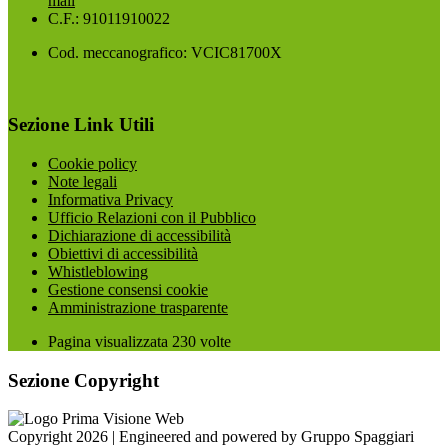
mail
C.F.: 91011910022
Cod. meccanografico: VCIC81700X
Sezione Link Utili
Cookie policy
Note legali
Informativa Privacy
Ufficio Relazioni con il Pubblico
Dichiarazione di accessibilità
Obiettivi di accessibilità
Whistleblowing
Gestione consensi cookie
Amministrazione trasparente
Pagina visualizzata
230
volte
Sezione Copyright
Copyright 2026 | Engineered and powered by Gruppo Spaggiari