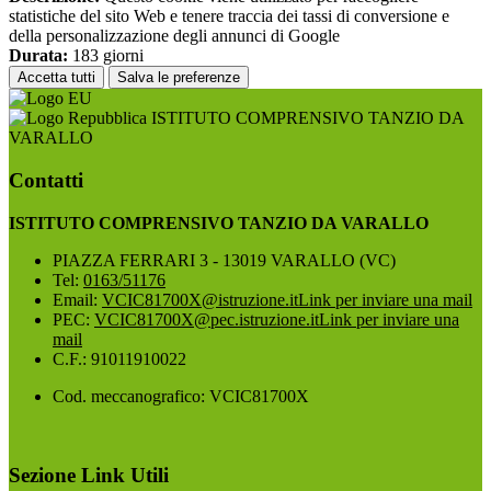
statistiche del sito Web e tenere traccia dei tassi di conversione e
della personalizzazione degli annunci di Google
Durata:
183 giorni
Accetta tutti
Salva le preferenze
ISTITUTO COMPRENSIVO TANZIO DA
VARALLO
Contatti
ISTITUTO COMPRENSIVO TANZIO DA VARALLO
PIAZZA FERRARI 3 - 13019 VARALLO (VC)
Tel:
0163/51176
Email:
VCIC81700X@istruzione.it
Link per inviare una mail
PEC:
VCIC81700X@pec.istruzione.it
Link per inviare una
mail
C.F.: 91011910022
Cod. meccanografico: VCIC81700X
Sezione Link Utili