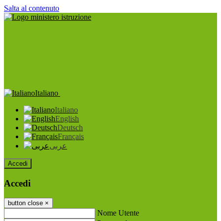
Salta al contenuto
Italiano
Italiano
English
Deutsch
Français
عربى
Accedi
Accedi
button close
×
Nome Utente