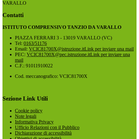
VARALLO
Contatti
ISTITUTO COMPRENSIVO TANZIO DA VARALLO
PIAZZA FERRARI 3 - 13019 VARALLO (VC)
Tel:
0163/51176
Email:
VCIC81700X@istruzione.it
Link per inviare una mail
PEC:
VCIC81700X@pec.istruzione.it
Link per inviare una
mail
C.F.: 91011910022
Cod. meccanografico: VCIC81700X
Sezione Link Utili
Cookie policy
Note legali
Informativa Privacy
Ufficio Relazioni con il Pubblico
Dichiarazione di accessibilità
Obiettivi di accessibilità