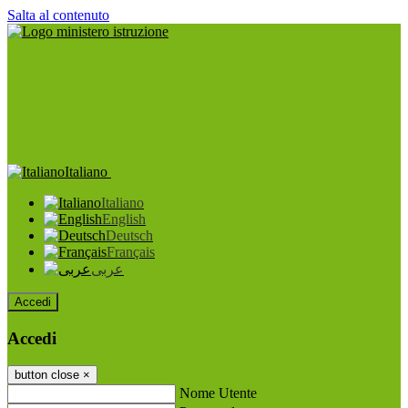
Salta al contenuto
Italiano
Italiano
English
Deutsch
Français
عربى
Accedi
Accedi
button close
×
Nome Utente