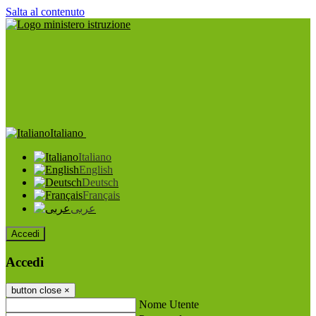
Salta al contenuto
Italiano
Italiano
English
Deutsch
Français
عربى
Accedi
Accedi
button close
×
Nome Utente