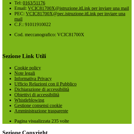
Tel:
0163/51176
Email:
VCIC81700X@istruzione.it
Link per inviare una mail
PEC:
VCIC81700X@pec.istruzione.it
Link per inviare una
mail
C.F.: 91011910022
Cod. meccanografico: VCIC81700X
Sezione Link Utili
Cookie policy
Note legali
Informativa Privacy
Ufficio Relazioni con il Pubblico
Dichiarazione di accessibilità
Obiettivi di accessibilità
Whistleblowing
Gestione consensi cookie
Amministrazione trasparente
Pagina visualizzata
235
volte
Sezione Copyright