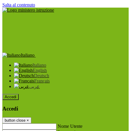
Salta al contenuto
Italiano
Italiano
English
Deutsch
Français
عربى
Accedi
Accedi
button close
×
Nome Utente