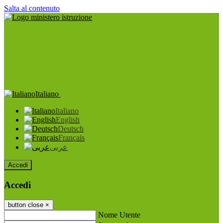
Salta al contenuto
Italiano
Italiano
English
Deutsch
Français
عربى
Accedi
Accedi
button close
×
Nome Utente