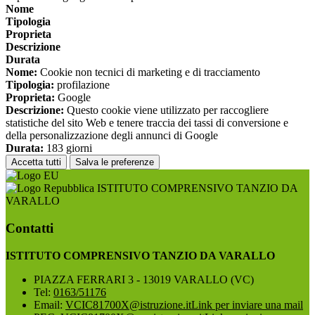
Nome
Tipologia
Proprieta
Descrizione
Durata
Nome:
Cookie non tecnici di marketing e di tracciamento
Tipologia:
profilazione
Proprieta:
Google
Descrizione:
Questo cookie viene utilizzato per raccogliere
statistiche del sito Web e tenere traccia dei tassi di conversione e
della personalizzazione degli annunci di Google
Durata:
183 giorni
Accetta tutti
Salva le preferenze
ISTITUTO COMPRENSIVO TANZIO DA
VARALLO
Contatti
ISTITUTO COMPRENSIVO TANZIO DA VARALLO
PIAZZA FERRARI 3 - 13019 VARALLO (VC)
Tel:
0163/51176
Email:
VCIC81700X@istruzione.it
Link per inviare una mail