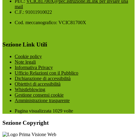
PEC:
VCIC81700X@pec.istruzione.it
Link per inviare una
mail
C.F.: 91011910022
Cod. meccanografico: VCIC81700X
Sezione Link Utili
Cookie policy
Note legali
Informativa Privacy
Ufficio Relazioni con il Pubblico
Dichiarazione di accessibilità
Obiettivi di accessibilità
Whistleblowing
Gestione consensi cookie
Amministrazione trasparente
Pagina visualizzata
1029
volte
Sezione Copyright