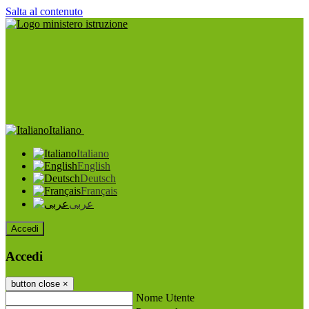
Salta al contenuto
Italiano
Italiano
English
Deutsch
Français
عربى
Accedi
Accedi
button close
×
Nome Utente