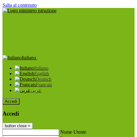
Salta al contenuto
Italiano
Italiano
English
Deutsch
Français
عربى
Accedi
Accedi
button close
×
Nome Utente