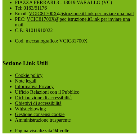
PIAZZA FERRARI 3 - 13019 VARALLO (VC)
Tel:
0163/51176
Email:
VCIC81700X@istruzione.it
Link per inviare una mail
PEC:
VCIC81700X@pec.istruzione.it
Link per inviare una
mail
C.F.: 91011910022
Cod. meccanografico: VCIC81700X
Sezione Link Utili
Cookie policy
Note legali
Informativa Privacy
Ufficio Relazioni con il Pubblico
Dichiarazione di accessibilità
Obiettivi di accessibilità
Whistleblowing
Gestione consensi cookie
Amministrazione trasparente
Pagina visualizzata
94
volte