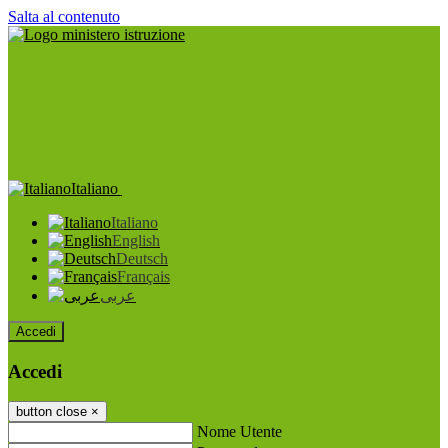
Salta al contenuto
Italiano
Italiano
English
Deutsch
Français
عربى
Accedi
Accedi
button close
×
Nome Utente