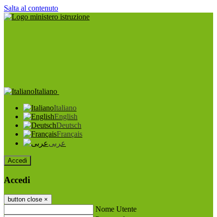
Salta al contenuto
Italiano
Italiano
English
Deutsch
Français
عربى
Accedi
Accedi
button close
×
Nome Utente