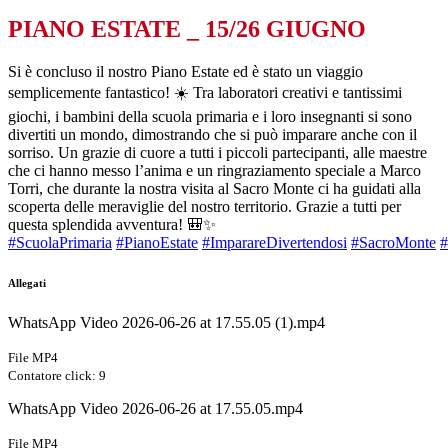
PIANO ESTATE _ 15/26 GIUGNO
Si è concluso il nostro Piano Estate ed è stato un viaggio
semplicemente fantastico! ☀️ Tra laboratori creativi e tantissimi
giochi, i bambini della scuola primaria e i loro insegnanti si sono
divertiti un mondo, dimostrando che si può imparare anche con il
sorriso. Un grazie di cuore a tutti i piccoli partecipanti, alle maestre
che ci hanno messo l’anima e un ringraziamento speciale a Marco
Torri, che durante la nostra visita al Sacro Monte ci ha guidati alla
scoperta delle meraviglie del nostro territorio. Grazie a tutti per
questa splendida avventura! 🎒✨
#ScuolaPrimaria
#PianoEstate
#ImparareDivertendosi
#SacroMonte
#
Allegati
WhatsApp Video 2026-06-26 at 17.55.05 (1).mp4
File MP4
Contatore click: 9
WhatsApp Video 2026-06-26 at 17.55.05.mp4
File MP4