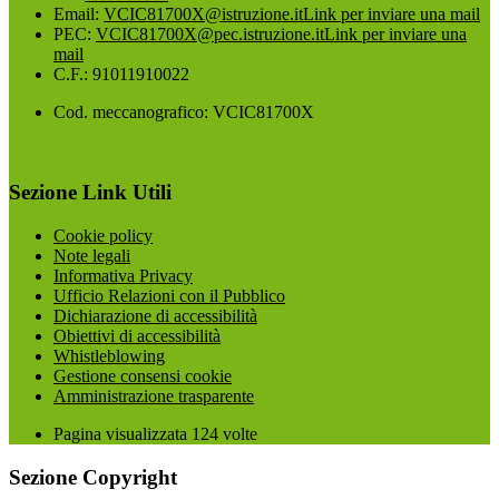
Email:
VCIC81700X@istruzione.it
Link per inviare una mail
PEC:
VCIC81700X@pec.istruzione.it
Link per inviare una
mail
C.F.: 91011910022
Cod. meccanografico: VCIC81700X
Sezione Link Utili
Cookie policy
Note legali
Informativa Privacy
Ufficio Relazioni con il Pubblico
Dichiarazione di accessibilità
Obiettivi di accessibilità
Whistleblowing
Gestione consensi cookie
Amministrazione trasparente
Pagina visualizzata
124
volte
Sezione Copyright