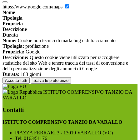
https://www.google.com/maps
Nome
Tipologia
Proprieta
Descrizione
Durata
Nome:
Cookie non tecnici di marketing e di tracciamento
Tipologia:
profilazione
Proprieta:
Google
Descrizione:
Questo cookie viene utilizzato per raccogliere
statistiche del sito Web e tenere traccia dei tassi di conversione e
della personalizzazione degli annunci di Google
Durata:
183 giorni
Accetta tutti
Salva le preferenze
ISTITUTO COMPRENSIVO TANZIO DA
VARALLO
Contatti
ISTITUTO COMPRENSIVO TANZIO DA VARALLO
PIAZZA FERRARI 3 - 13019 VARALLO (VC)
Tel:
0163/51176