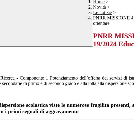
Home
>
Novità
>
Le notizie
>
PNRR MISSIONE 4 Co
orientare
PNRR MISSIO
19/2024 Educ
icerca - Componente 1 Potenziamento dell’offerta dei servizi di istru
uole secondarie di primo e di secondo grado e alla lotta alla dispersione 
 dispersione scolastica viste le numerose fragilità present
on i primi segnali di aggravamento