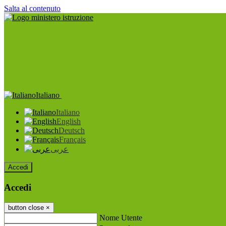
Salta al contenuto
Italiano
Italiano
English
Deutsch
Français
عربى
Accedi
Accedi
button close
×
Nome Utente