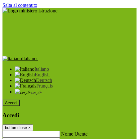
Salta al contenuto
Italiano
Italiano
English
Deutsch
Français
عربى
Accedi
Accedi
button close
×
Nome Utente