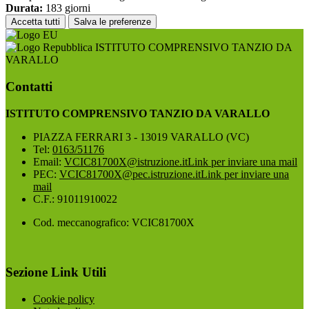
Durata:
183 giorni
Accetta tutti
Salva le preferenze
ISTITUTO COMPRENSIVO TANZIO DA
VARALLO
Contatti
ISTITUTO COMPRENSIVO TANZIO DA VARALLO
PIAZZA FERRARI 3 - 13019 VARALLO (VC)
Tel:
0163/51176
Email:
VCIC81700X@istruzione.it
Link per inviare una mail
PEC:
VCIC81700X@pec.istruzione.it
Link per inviare una
mail
C.F.: 91011910022
Cod. meccanografico: VCIC81700X
Sezione Link Utili
Cookie policy