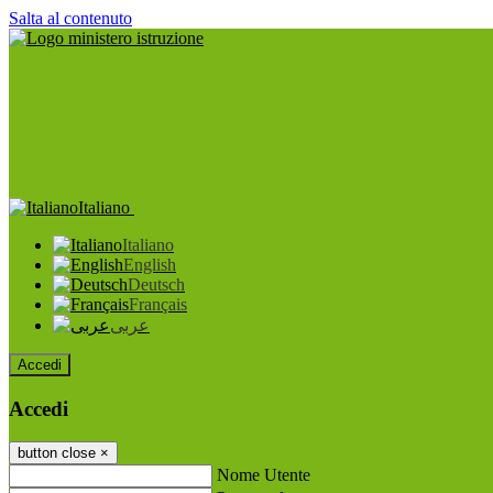
Salta al contenuto
Italiano
Italiano
English
Deutsch
Français
عربى
Accedi
Accedi
button close
×
Nome Utente