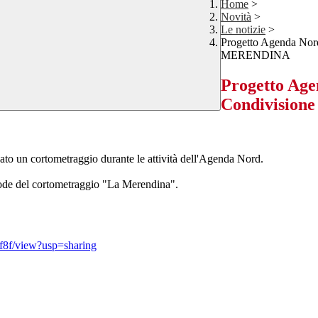
Home
>
Novità
>
Le notizie
>
Progetto Agenda Nord
MERENDINA
Progetto Age
Condivision
zato un cortometraggio durante le attività dell'Agenda Nord.
 code del cortometraggio "La Merendina".
f8f/view?usp=sharing