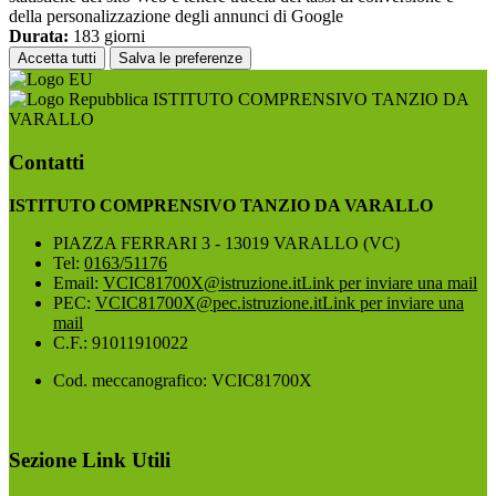
della personalizzazione degli annunci di Google
Durata:
183 giorni
Accetta tutti
Salva le preferenze
ISTITUTO COMPRENSIVO TANZIO DA
VARALLO
Contatti
ISTITUTO COMPRENSIVO TANZIO DA VARALLO
PIAZZA FERRARI 3 - 13019 VARALLO (VC)
Tel:
0163/51176
Email:
VCIC81700X@istruzione.it
Link per inviare una mail
PEC:
VCIC81700X@pec.istruzione.it
Link per inviare una
mail
C.F.: 91011910022
Cod. meccanografico: VCIC81700X
Sezione Link Utili