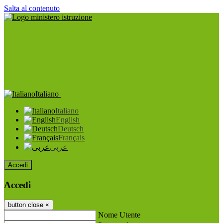
Salta al contenuto
Italiano
Italiano
English
Deutsch
Français
عربى
Accedi
Accedi
button close
×
Nome Utente