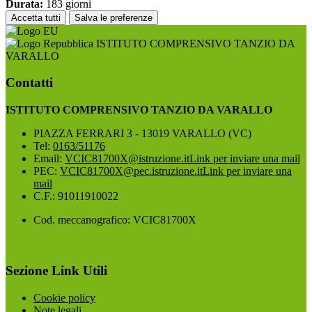
Durata:
183 giorni
Accetta tutti
Salva le preferenze
ISTITUTO COMPRENSIVO TANZIO DA
VARALLO
Contatti
ISTITUTO COMPRENSIVO TANZIO DA VARALLO
PIAZZA FERRARI 3 - 13019 VARALLO (VC)
Tel:
0163/51176
Email:
VCIC81700X@istruzione.it
Link per inviare una mail
PEC:
VCIC81700X@pec.istruzione.it
Link per inviare una
mail
C.F.: 91011910022
Cod. meccanografico: VCIC81700X
Sezione Link Utili
Cookie policy
Note legali