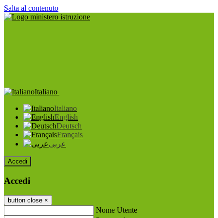
Salta al contenuto
Italiano
Italiano
English
Deutsch
Français
عربى
Accedi
Accedi
button close
×
Nome Utente