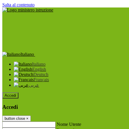
Salta al contenuto
Italiano
Italiano
English
Deutsch
Français
عربى
Accedi
Accedi
button close
×
Nome Utente