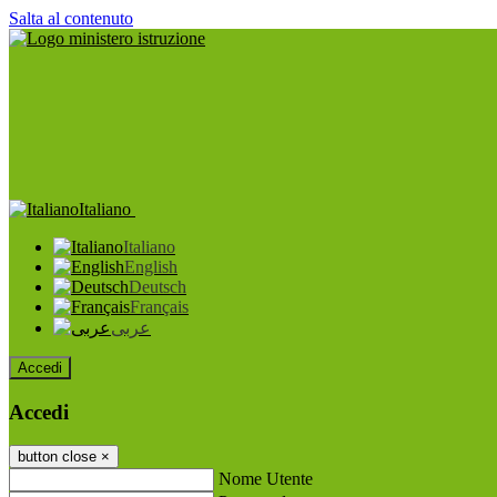
Salta al contenuto
Italiano
Italiano
English
Deutsch
Français
عربى
Accedi
Accedi
button close
×
Nome Utente