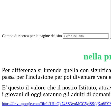
Campo di ricerca per le pagine del sito
nella p
Per differenza si intende quella con signifi
passa per l'inclusione per poi diventare vera 
E' questo il valore che il nostro Istituto, att
i giovani di oggi saranno gli adulti di doman
https://drive.google.com/file/d/1HnQk74SS3vnMCC5ytSSfgKa6SY