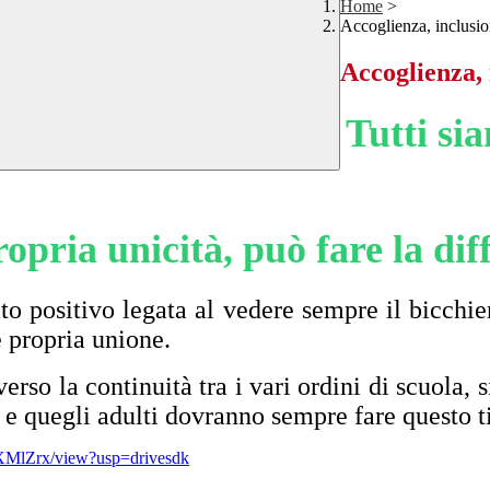
Home
>
Accoglienza, inclusio
Accoglienza, 
Tutti sia
ropria unicità, può fare la dif
cato positivo legata al vedere sempre il bicc
e propria unione.
raverso la continuità tra i vari ordini di scuol
i e quegli adulti dovranno sempre fare questo t
XMlZrx/view?usp=drivesdk