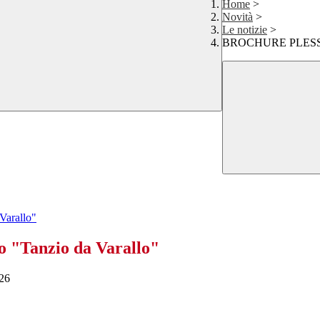
Home
>
Novità
>
Le notizie
>
BROCHURE PLESSI Is
arallo"
"Tanzio da Varallo"
026