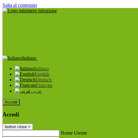
Salta al contenuto
Italiano
Italiano
English
Deutsch
Français
عربى
Accedi
Accedi
button close
×
Nome Utente