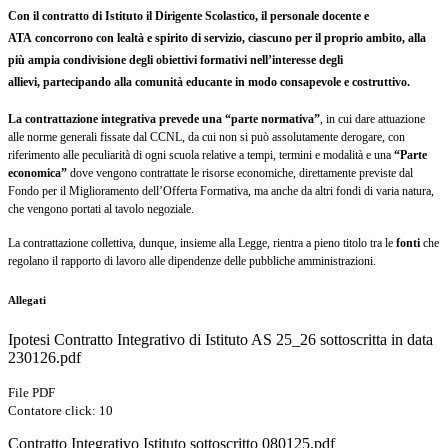
Con il contratto di Istituto
il Dirigente Scolastico, il personale docente e
ATA concorrono con lealtà e spirito di servizio
, ciascuno per il proprio ambito, alla
più ampia condivisione degli obiettivi formativi nell’interesse degli
allievi,
partecipando alla comunità educante in modo consapevole e costruttivo.
La contrattazione integrativa prevede una “parte normativa”
, in cui dare attuazione
alle norme generali fissate dal CCNL, da cui non si può assolutamente derogare, con
riferimento alle peculiarità di ogni scuola relative a tempi, termini e modalità e una
“Parte
economica”
dove vengono contrattate le risorse economiche, direttamente previste dal
Fondo per il Miglioramento dell’Offerta Formativa, ma anche da altri fondi di varia natura,
che vengono portati al tavolo negoziale.
La contrattazione collettiva, dunque, insieme alla Legge, rientra a pieno titolo tra le
fonti
che
regolano
il rapporto di lavoro alle dipendenze delle pubbliche amministrazioni.
Allegati
Ipotesi Contratto Integrativo di Istituto AS 25_26 sottoscritta in data
230126.pdf
File PDF
Contatore click: 10
Contratto Integrativo Istituto sottoscritto 080125.pdf