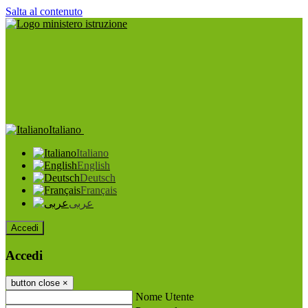
Salta al contenuto
Italiano
Italiano
English
Deutsch
Français
عربى
Accedi
Accedi
button close
×
Nome Utente