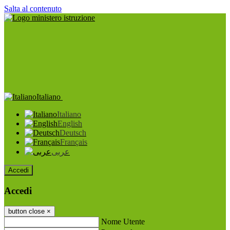
Salta al contenuto
Italiano
Italiano
English
Deutsch
Français
عربى
Accedi
Accedi
button close
×
Nome Utente