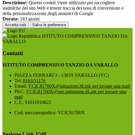
Descrizione:
Questo cookie viene utilizzato per raccogliere
statistiche del sito Web e tenere traccia dei tassi di conversione e
della personalizzazione degli annunci di Google
Durata:
183 giorni
Accetta tutti
Salva le preferenze
ISTITUTO COMPRENSIVO TANZIO DA
VARALLO
Contatti
ISTITUTO COMPRENSIVO TANZIO DA VARALLO
PIAZZA FERRARI 3 - 13019 VARALLO (VC)
Tel:
0163/51176
Email:
VCIC81700X@istruzione.it
Link per inviare una mail
PEC:
VCIC81700X@pec.istruzione.it
Link per inviare una
mail
C.F.: 91011910022
Cod. meccanografico: VCIC81700X
Sezione Link Utili