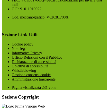
PEC:
VCIC81700X@pec.istruzione.it
Link per inviare una
mail
C.F.: 91011910022
Cod. meccanografico: VCIC81700X
Sezione Link Utili
Cookie policy
Note legali
Informativa Privacy
Ufficio Relazioni con il Pubblico
Dichiarazione di accessibilità
Obiettivi di accessibilità
Whistleblowing
Gestione consensi cookie
Amministrazione trasparente
Pagina visualizzata
231
volte
Sezione Copyright