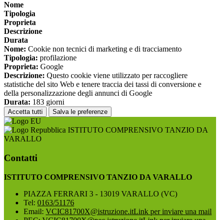
Nome
Tipologia
Proprieta
Descrizione
Durata
Nome:
Cookie non tecnici di marketing e di tracciamento
Tipologia:
profilazione
Proprieta:
Google
Descrizione:
Questo cookie viene utilizzato per raccogliere
statistiche del sito Web e tenere traccia dei tassi di conversione e
della personalizzazione degli annunci di Google
Durata:
183 giorni
Accetta tutti
Salva le preferenze
ISTITUTO COMPRENSIVO TANZIO DA
VARALLO
Contatti
ISTITUTO COMPRENSIVO TANZIO DA VARALLO
PIAZZA FERRARI 3 - 13019 VARALLO (VC)
Tel:
0163/51176
Email:
VCIC81700X@istruzione.it
Link per inviare una mail