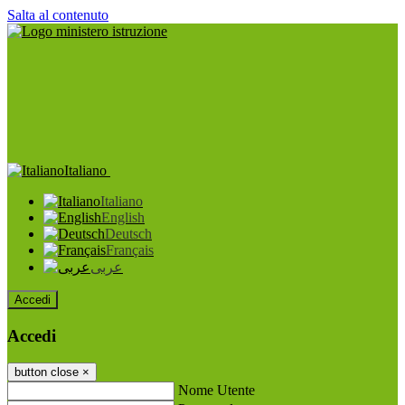
Salta al contenuto
Italiano
Italiano
English
Deutsch
Français
عربى
Accedi
Accedi
button close
×
Nome Utente