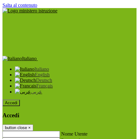
Salta al contenuto
Italiano
Italiano
English
Deutsch
Français
عربى
Accedi
Accedi
button close
×
Nome Utente