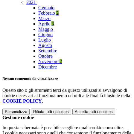
2021
Gennaio
Febbraio
2
Marzo
Aprile
3
Maggio
Giugno
Luglio
Agosto
Settembre
Ottobre
Novembre
2
Dicembre
Nessun contenuto da visualizzare
Questo sito o gli strumenti terzi da questo utilizzati si avvalgono di
cookie necessari al funzionamento ed utili alle finalità illustrate nella
COOKIE POLICY
.
Personalizza
Rifiuta tutti
i cookies
Accetta tutti
i cookies
Gestione cookie
In questa schermata è possibile scegliere quali cookie consentire.
I cookie necessari sono quelli che consentono il funzionamento della