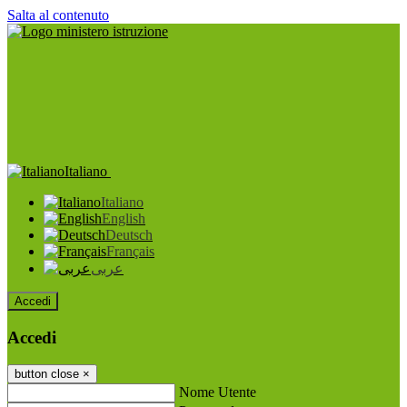
Salta al contenuto
Italiano
Italiano
English
Deutsch
Français
عربى
Accedi
Accedi
button close
×
Nome Utente