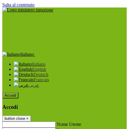
Salta al contenuto
Italiano
Italiano
English
Deutsch
Français
عربى
Accedi
Accedi
button close
×
Nome Utente