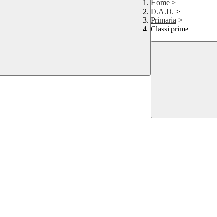
Home
>
D.A.D.
>
Primaria
>
Classi prime