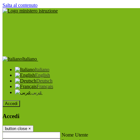
Salta al contenuto
Italiano
Italiano
English
Deutsch
Français
عربى
Accedi
Accedi
button close
×
Nome Utente