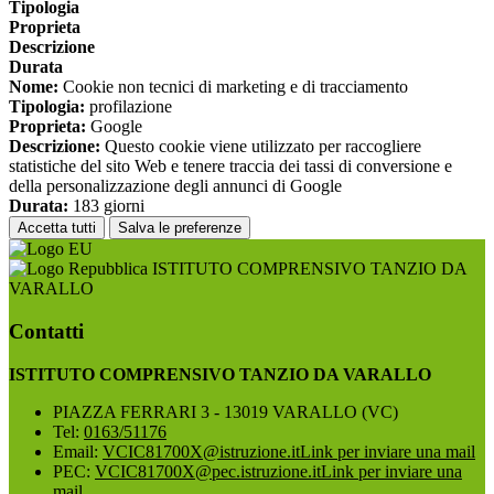
Tipologia
Proprieta
Descrizione
Durata
Nome:
Cookie non tecnici di marketing e di tracciamento
Tipologia:
profilazione
Proprieta:
Google
Descrizione:
Questo cookie viene utilizzato per raccogliere
statistiche del sito Web e tenere traccia dei tassi di conversione e
della personalizzazione degli annunci di Google
Durata:
183 giorni
Accetta tutti
Salva le preferenze
ISTITUTO COMPRENSIVO TANZIO DA
VARALLO
Contatti
ISTITUTO COMPRENSIVO TANZIO DA VARALLO
PIAZZA FERRARI 3 - 13019 VARALLO (VC)
Tel:
0163/51176
Email:
VCIC81700X@istruzione.it
Link per inviare una mail
PEC:
VCIC81700X@pec.istruzione.it
Link per inviare una
mail