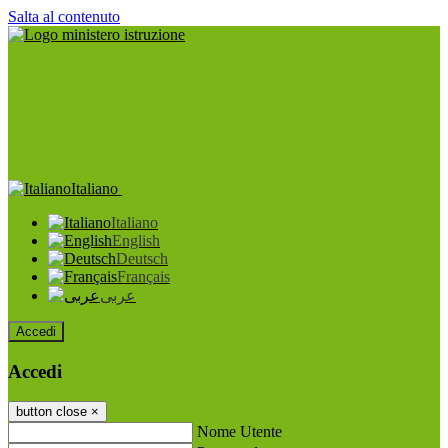
Salta al contenuto
Italiano
Italiano
English
Deutsch
Français
عربى
Accedi
Accedi
button close
×
Nome Utente