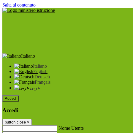
Salta al contenuto
Italiano
Italiano
English
Deutsch
Français
عربى
Accedi
Accedi
button close
×
Nome Utente