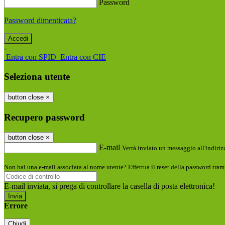
Password
Password dimenticata?
-
Entra con SPID
Entra con CIE
Seleziona utente
button close
×
Recupero password
button close
×
E-mail
Verrà inviato un messaggio all'indirizz
Non hai una e-mail associata al nome utente? Effettua il reset della password tram
E-mail inviata, si prega di controllare la casella di posta elettronica!
Errore
Chiudi