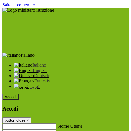
Salta al contenuto
Italiano
Italiano
English
Deutsch
Français
عربى
Accedi
Accedi
button close
×
Nome Utente