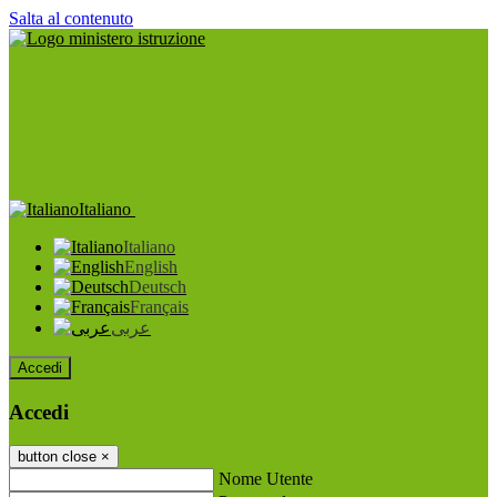
Salta al contenuto
Italiano
Italiano
English
Deutsch
Français
عربى
Accedi
Accedi
button close
×
Nome Utente