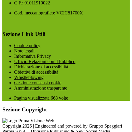
C.F.: 91011910022
Cod. meccanografico: VCIC81700X
Sezione Link Utili
Cookie policy
Note legali
Informativa Privacy
Ufficio Relazioni con il Pubblico
Dichiarazione di accessibilità
Obiettivi di accessibilità
Whistleblowing
Gestione consensi cookie
Amministrazione trasparente
Pagina visualizzata
668
volte
Sezione Copyright
Copyright 2026 | Engineered and powered by Gruppo Spaggiari
Parma S.p.A. | Divisione Publishing & New Social Media