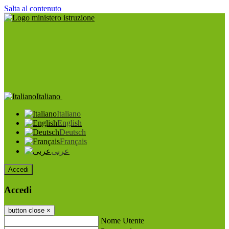
Salta al contenuto
Italiano
Italiano
English
Deutsch
Français
عربى
Accedi
Accedi
button close
×
Nome Utente