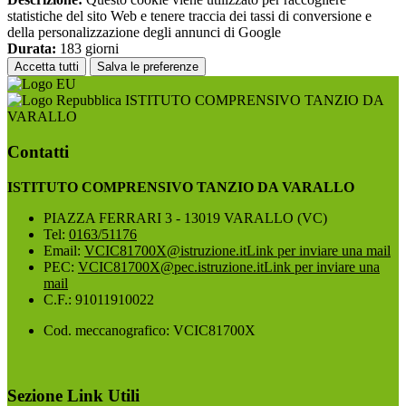
statistiche del sito Web e tenere traccia dei tassi di conversione e
della personalizzazione degli annunci di Google
Durata:
183 giorni
Accetta tutti
Salva le preferenze
ISTITUTO COMPRENSIVO TANZIO DA
VARALLO
Contatti
ISTITUTO COMPRENSIVO TANZIO DA VARALLO
PIAZZA FERRARI 3 - 13019 VARALLO (VC)
Tel:
0163/51176
Email:
VCIC81700X@istruzione.it
Link per inviare una mail
PEC:
VCIC81700X@pec.istruzione.it
Link per inviare una
mail
C.F.: 91011910022
Cod. meccanografico: VCIC81700X
Sezione Link Utili