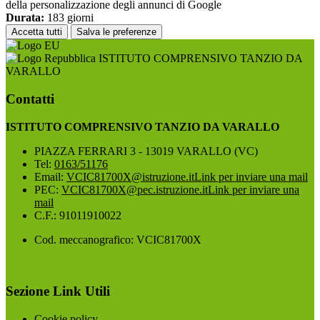
della personalizzazione degli annunci di Google
Durata:
183 giorni
Accetta tutti
Salva le preferenze
ISTITUTO COMPRENSIVO TANZIO DA
VARALLO
Contatti
ISTITUTO COMPRENSIVO TANZIO DA VARALLO
PIAZZA FERRARI 3 - 13019 VARALLO (VC)
Tel:
0163/51176
Email:
VCIC81700X@istruzione.it
Link per inviare una mail
PEC:
VCIC81700X@pec.istruzione.it
Link per inviare una
mail
C.F.: 91011910022
Cod. meccanografico: VCIC81700X
Sezione Link Utili
Cookie policy