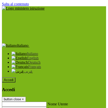
Salta al contenuto
Italiano
Italiano
English
Deutsch
Français
عربى
Accedi
Accedi
button close
×
Nome Utente