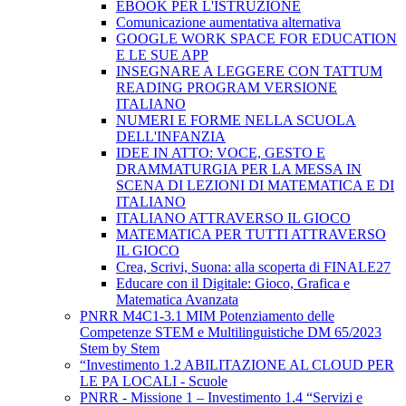
EBOOK PER L'ISTRUZIONE
Comunicazione aumentativa alternativa
GOOGLE WORK SPACE FOR EDUCATION
E LE SUE APP
INSEGNARE A LEGGERE CON TATTUM
READING PROGRAM VERSIONE
ITALIANO
NUMERI E FORME NELLA SCUOLA
DELL'INFANZIA
IDEE IN ATTO: VOCE, GESTO E
DRAMMATURGIA PER LA MESSA IN
SCENA DI LEZIONI DI MATEMATICA E DI
ITALIANO
ITALIANO ATTRAVERSO IL GIOCO
MATEMATICA PER TUTTI ATTRAVERSO
IL GIOCO
Crea, Scrivi, Suona: alla scoperta di FINALE27
Educare con il Digitale: Gioco, Grafica e
Matematica Avanzata
PNRR M4C1-3.1 MIM Potenziamento delle
Competenze STEM e Multilinguistiche DM 65/2023
Stem by Stem
“Investimento 1.2 ABILITAZIONE AL CLOUD PER
LE PA LOCALI - Scuole
PNRR - Missione 1 – Investimento 1.4 “Servizi e