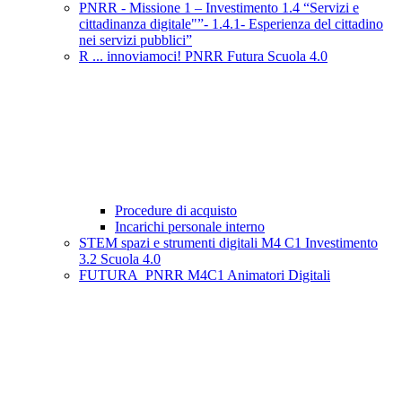
PNRR - Missione 1 – Investimento 1.4 “Servizi e
cittadinanza digitale"”- 1.4.1- Esperienza del cittadino
nei servizi pubblici”
R ... innoviamoci! PNRR Futura Scuola 4.0
Procedure di acquisto
Incarichi personale interno
STEM spazi e strumenti digitali M4 C1 Investimento
3.2 Scuola 4.0
FUTURA_PNRR M4C1 Animatori Digitali