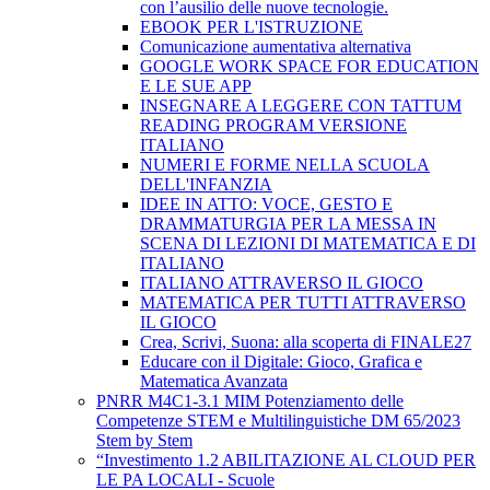
con l’ausilio delle nuove tecnologie.
EBOOK PER L'ISTRUZIONE
Comunicazione aumentativa alternativa
GOOGLE WORK SPACE FOR EDUCATION
E LE SUE APP
INSEGNARE A LEGGERE CON TATTUM
READING PROGRAM VERSIONE
ITALIANO
NUMERI E FORME NELLA SCUOLA
DELL'INFANZIA
IDEE IN ATTO: VOCE, GESTO E
DRAMMATURGIA PER LA MESSA IN
SCENA DI LEZIONI DI MATEMATICA E DI
ITALIANO
ITALIANO ATTRAVERSO IL GIOCO
MATEMATICA PER TUTTI ATTRAVERSO
IL GIOCO
Crea, Scrivi, Suona: alla scoperta di FINALE27
Educare con il Digitale: Gioco, Grafica e
Matematica Avanzata
PNRR M4C1-3.1 MIM Potenziamento delle
Competenze STEM e Multilinguistiche DM 65/2023
Stem by Stem
“Investimento 1.2 ABILITAZIONE AL CLOUD PER
LE PA LOCALI - Scuole