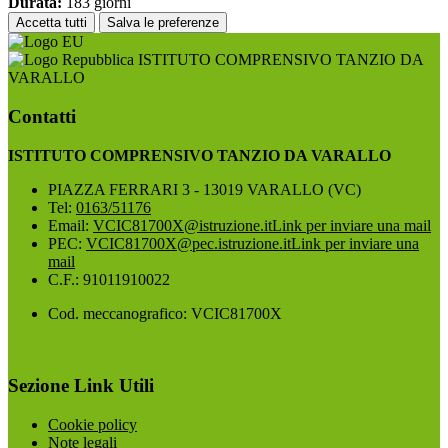
Durata:
183 giorni
Accetta tutti
Salva le preferenze
ISTITUTO COMPRENSIVO TANZIO DA
VARALLO
Contatti
ISTITUTO COMPRENSIVO TANZIO DA VARALLO
PIAZZA FERRARI 3 - 13019 VARALLO (VC)
Tel:
0163/51176
Email:
VCIC81700X@istruzione.it
Link per inviare una mail
PEC:
VCIC81700X@pec.istruzione.it
Link per inviare una
mail
C.F.: 91011910022
Cod. meccanografico: VCIC81700X
Sezione Link Utili
Cookie policy
Note legali