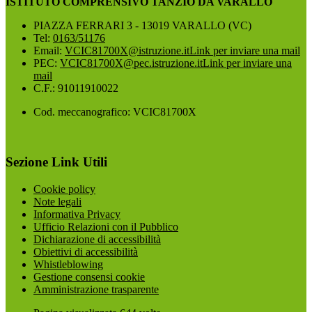
ISTITUTO COMPRENSIVO TANZIO DA VARALLO
PIAZZA FERRARI 3 - 13019 VARALLO (VC)
Tel:
0163/51176
Email:
VCIC81700X@istruzione.it
Link per inviare una mail
PEC:
VCIC81700X@pec.istruzione.it
Link per inviare una
mail
C.F.: 91011910022
Cod. meccanografico: VCIC81700X
Sezione Link Utili
Cookie policy
Note legali
Informativa Privacy
Ufficio Relazioni con il Pubblico
Dichiarazione di accessibilità
Obiettivi di accessibilità
Whistleblowing
Gestione consensi cookie
Amministrazione trasparente