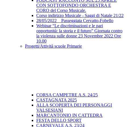
PODCAST RACCONTO SUL 25 APRILE
CON SOTTOFONDO ORCHESTRA E
CORO del Corso Musicale.
Corso indirizzo Musicale - Saggi di Natale 21/22
28/05/2022 _ Passeggiata Cervatto-Fobello
Webinar “Le discriminazioni e le pari
opportunità: la storia e il futuro” Giornata contro
la violenza sulle donne 23 Novembre 2022 Ore
10.00
Progetti/Attività scuole Primarie
CORSA CAMPETRE A.S. 24/25
CASTAGNATA 2025
ALLA SCOPERTA DEI PERSONAGGI
VALSESIANI
MARCANTONIO IN CATTEDRA
FESTA DELLO SPORT
CARNEVALE A.S. 23/24