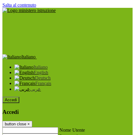
Salta al contenuto
Italiano
Italiano
English
Deutsch
Français
عربى
Accedi
Accedi
button close
×
Nome Utente