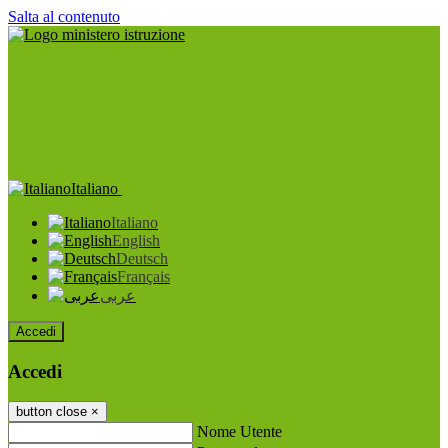
Salta al contenuto
Italiano
Italiano
English
Deutsch
Français
عربى
Accedi
Accedi
button close
×
Nome Utente