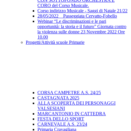
CON SOTTOFONDO ORCHESTRA E
CORO del Corso Musicale.
Corso indirizzo Musicale - Saggi di Natale 21/22
28/05/2022 _ Passeggiata Cervatto-Fobello
Webinar “Le discriminazioni e le pari
opportunità: la storia e il futuro” Giornata contro
la violenza sulle donne 23 Novembre 2022 Ore
10.00
Progetti/Attività scuole Primarie
CORSA CAMPETRE A.S. 24/25
CASTAGNATA 2025
ALLA SCOPERTA DEI PERSONAGGI
VALSESIANI
MARCANTONIO IN CATTEDRA
FESTA DELLO SPORT
CARNEVALE A.S. 23/24
Primaria Cravagliana