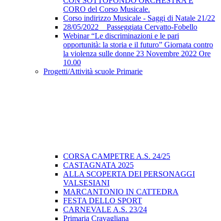
CON SOTTOFONDO ORCHESTRA E
CORO del Corso Musicale.
Corso indirizzo Musicale - Saggi di Natale 21/22
28/05/2022 _ Passeggiata Cervatto-Fobello
Webinar “Le discriminazioni e le pari
opportunità: la storia e il futuro” Giornata contro
la violenza sulle donne 23 Novembre 2022 Ore
10.00
Progetti/Attività scuole Primarie
CORSA CAMPETRE A.S. 24/25
CASTAGNATA 2025
ALLA SCOPERTA DEI PERSONAGGI
VALSESIANI
MARCANTONIO IN CATTEDRA
FESTA DELLO SPORT
CARNEVALE A.S. 23/24
Primaria Cravagliana