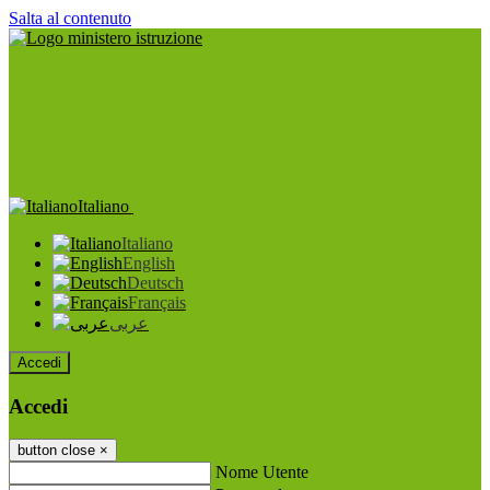
Salta al contenuto
Italiano
Italiano
English
Deutsch
Français
عربى
Accedi
Accedi
button close
×
Nome Utente