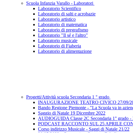
Scuola Infanzia Varallo - Laboratori
Laboratorio Scientifico
Laboratorio di salti e acrobazie
Laboratorio artistico
Laboratorio di matematica
Laboratorio di pregrafismo
Laboratorio "Il sé e l'altro"
Laboratorio musicale
Laboratorio di Fiaberia
Laboratorio di alimentazione
Progetti/Attività scuola Secondaria 1 ° grado
INAUGURAZIONE TEATRO CIVICO 27/09/2
Bando Regione Piemonte - "La Scuola va in azie
Saggio di Natale 19 Dicembre 2022
AUDIOGUIDA Classe 2C Secondaria 1° grado - I
PODCAST RACCONTO SUL 25 APRILE CON 
Corso indirizzo Musicale - Saggi di Natale 21/22