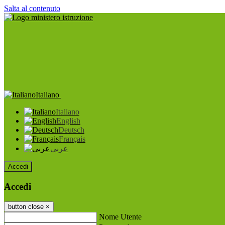
Salta al contenuto
Italiano
Italiano
English
Deutsch
Français
عربى
Accedi
Accedi
button close
×
Nome Utente