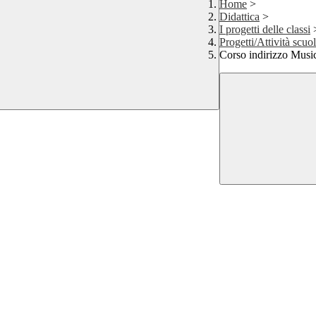
Home
>
Didattica
>
I progetti delle classi
Progetti/Attività scuo
Corso indirizzo Music