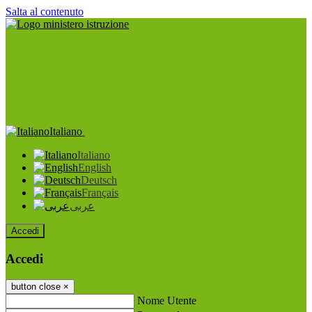
Salta al contenuto
Italiano
Italiano
English
Deutsch
Français
عربى
Accedi
Accedi
button close
×
Nome Utente