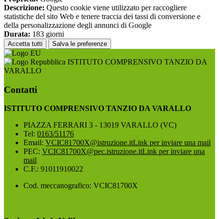
Descrizione:
Questo cookie viene utilizzato per raccogliere
statistiche del sito Web e tenere traccia dei tassi di conversione e
della personalizzazione degli annunci di Google
Durata:
183 giorni
Accetta tutti
Salva le preferenze
ISTITUTO COMPRENSIVO TANZIO DA
VARALLO
Contatti
ISTITUTO COMPRENSIVO TANZIO DA VARALLO
PIAZZA FERRARI 3 - 13019 VARALLO (VC)
Tel:
0163/51176
Email:
VCIC81700X@istruzione.it
Link per inviare una mail
PEC:
VCIC81700X@pec.istruzione.it
Link per inviare una
mail
C.F.: 91011910022
Cod. meccanografico: VCIC81700X