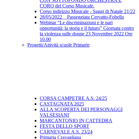
CON SOTTOFONDO ORCHESTRA E
CORO del Corso Musicale.
Corso indirizzo Musicale - Saggi di Natale 21/22
28/05/2022 _ Passeggiata Cervatto-Fobello
Webinar “Le discriminazioni e le pari
opportunità: la storia e il futuro” Giornata contro
la violenza sulle donne 23 Novembre 2022 Ore
10.00
Progetti/Attività scuole Primarie
CORSA CAMPETRE A.S. 24/25
CASTAGNATA 2025
ALLA SCOPERTA DEI PERSONAGGI
VALSESIANI
MARCANTONIO IN CATTEDRA
FESTA DELLO SPORT
CARNEVALE A.S. 23/24
Primaria Cravagliana